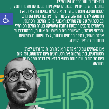
הרב-תרבותי של החברה הישראלית.
במסגרת הלימודים אנו מנסים להעמיק את המפגש עם עולם ההשכלה,
לטפח חשיבה מופשטת, ולחזק את יכולת בחינת המציאות ואת
פתח
התשוקה לחינוך והוראה. ההכשרה להוראה בתוכניות השונות,
מבוססת על שלושה ממדים: האנושי-קיומי, החינוכי והפדגוגי.
הלימודים מזמנים התנסות נרחבת ומעמיקה בשדה החינוך הפורמלי
והבלתי פורמלי, ומאפשרים פיתוח מיומנויות אישיות, והתמודדות עם
אתגרי העתיד, למידה חברתית ורגשית, לצד שימוש בטכנולוגיות
חדשניות להוראה ולמידה.
אנו מאמינים שמוסד אקדמי הוא בית חם, תומך ורגיש לצרכי
הסטודנטים, בית שמלווה את הסטודנטים מיום ההרשמה, ועד ליום
סיום הלימודים, וגם בשנת הסטאז' בראשית דרכם המקצועית
בהוראה.