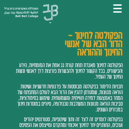
הפקולטה לחינוך –
הדור הבא של אנשי
החינוך וההוראה
הפקולטה לחינוך מאגדת תחת קורת גג אחת את המומחיות, הידע
והכישורים, בכל הקשור לחינוך ולהכשרות פורצות דרך לאנשי ונשות
החינוך של העתיד.
תכניות הלימוד בפקולטה מבוססות על פדגוגיות חדשניות ושיטות
הוראה מגוונות, שמטרתן להכין את הדור הבא לעולם המתפתח של
המחר באמצעות למידה חווייתית ומשמעותית: שימוש בסימולציות,
סביבות הוראה מגוונות המשלבות טכנולוגיה, סיורים במוסדות חינוך
במגזרים השונים.
בפקולטה לומדים זה לצד זה ותוך שיתופיות, סטודנטים יהודים
וערבים, החותרים יחד לחינוך איכותי ומתקדם ומייצגים את הפסיפס